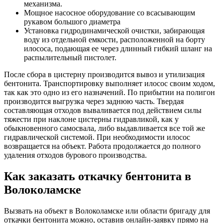
механизма.
Мощное насосное оборудование со всасывающим
рукавом большого диаметра
Установка гидродинамической очистки, забирающая
воду из отдельной емкости, расположенной на борту
илососа, подающая ее через длинный гибкий шланг на
распылительный пистолет.
После сбора в цистерну производится вывоз и утилизация
бентонита. Транспортировку выполняет илосос своим ходом,
так как это одно из его назначений. По прибытии на полигон
производится выгрузка через заднюю часть. Твердая
составляющая отходов вываливается под действием силы
тяжести при наклоне цистерны гидравликой, как у
обыкновенного самосвала, либо выдавливается все той же
гидравлической системой. При необходимости илосос
возвращается на объект. Работа продолжается до полного
удаления отходов бурового производства.
Как заказать откачку бентонита в
Волоколамске
Вызвать на объект в Волоколамске или области бригаду для
откачки бентонита можно, оставив онлайн-заявку прямо на