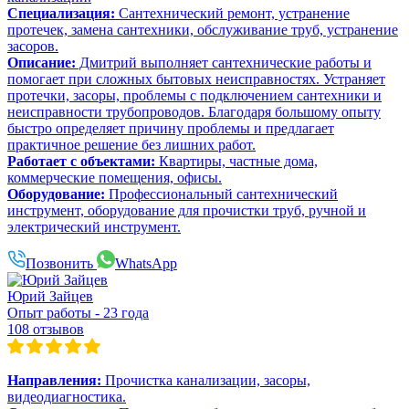
Специализация:
Сантехнический ремонт, устранение
протечек, замена сантехники, обслуживание труб, устранение
засоров.
Описание:
Дмитрий выполняет сантехнические работы и
помогает при сложных бытовых неисправностях. Устраняет
протечки, засоры, проблемы с подключением сантехники и
неисправности трубопроводов. Благодаря большому опыту
быстро определяет причину проблемы и предлагает
практичное решение без лишних работ.
Работает с объектами:
Квартиры, частные дома,
коммерческие помещения, офисы.
Оборудование:
Профессиональный сантехнический
инструмент, оборудование для прочистки труб, ручной и
электрический инструмент.
Позвонить
WhatsApp
Юрий Зайцев
Опыт работы - 23 года
108 отзывов
Направления:
Прочистка канализации, засоры,
видеодиагностика.