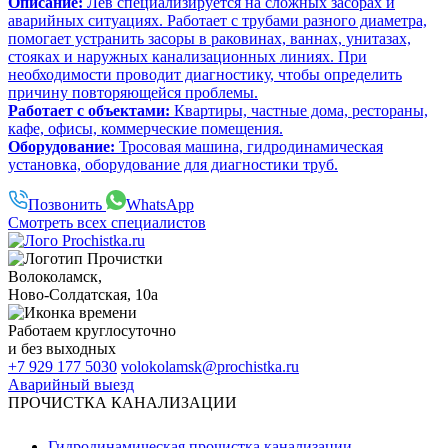
Описание:
Лев специализируется на сложных засорах и
аварийных ситуациях. Работает с трубами разного диаметра,
помогает устранить засоры в раковинах, ваннах, унитазах,
стояках и наружных канализационных линиях. При
необходимости проводит диагностику, чтобы определить
причину повторяющейся проблемы.
Работает с объектами:
Квартиры, частные дома, рестораны,
кафе, офисы, коммерческие помещения.
Оборудование:
Тросовая машина, гидродинамическая
установка, оборудование для диагностики труб.
Позвонить
WhatsApp
Смотреть всех специалистов
Волоколамск
,
Ново-Солдатская, 10а
Работаем
круглосуточно
и без выходных
+7 929 177 5030
volokolamsk@prochistka.ru
Аварийный выезд
ПРОЧИСТКА КАНАЛИЗАЦИИ
Гидродинамическая прочистка канализации