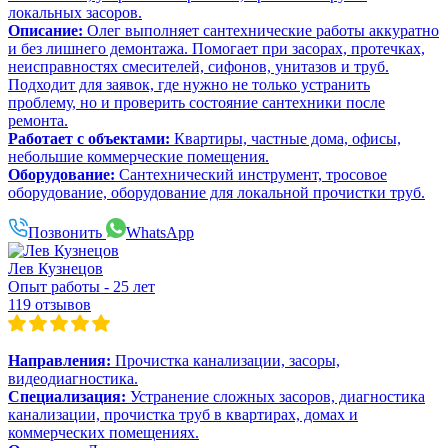
локальных засоров.
Описание:
Олег выполняет сантехнические работы аккуратно
и без лишнего демонтажа. Помогает при засорах, протечках,
неисправностях смесителей, сифонов, унитазов и труб.
Подходит для заявок, где нужно не только устранить
проблему, но и проверить состояние сантехники после
ремонта.
Работает с объектами:
Квартиры, частные дома, офисы,
небольшие коммерческие помещения.
Оборудование:
Сантехнический инструмент, тросовое
оборудование, оборудование для локальной прочистки труб.
Позвонить
WhatsApp
Лев Кузнецов
Опыт работы - 25 лет
119 отзывов
Направления:
Прочистка канализации, засоры,
видеодиагностика.
Специализация:
Устранение сложных засоров, диагностика
канализации, прочистка труб в квартирах, домах и
коммерческих помещениях.