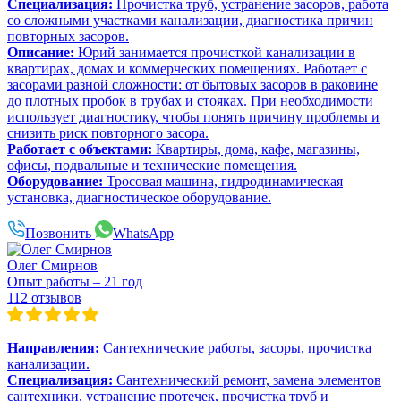
Специализация:
Прочистка труб, устранение засоров, работа
со сложными участками канализации, диагностика причин
повторных засоров.
Описание:
Юрий занимается прочисткой канализации в
квартирах, домах и коммерческих помещениях. Работает с
засорами разной сложности: от бытовых засоров в раковине
до плотных пробок в трубах и стояках. При необходимости
использует диагностику, чтобы понять причину проблемы и
снизить риск повторного засора.
Работает с объектами:
Квартиры, дома, кафе, магазины,
офисы, подвальные и технические помещения.
Оборудование:
Тросовая машина, гидродинамическая
установка, диагностическое оборудование.
Позвонить
WhatsApp
Олег Смирнов
Опыт работы – 21 год
112 отзывов
Направления:
Сантехнические работы, засоры, прочистка
канализации.
Специализация:
Сантехнический ремонт, замена элементов
сантехники, устранение протечек, прочистка труб и